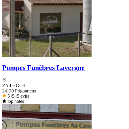
Pompes Funèbres Lavergne
ZA Le Guel
24130 Prigonrieux
5
/5
(5 avis)
top notes