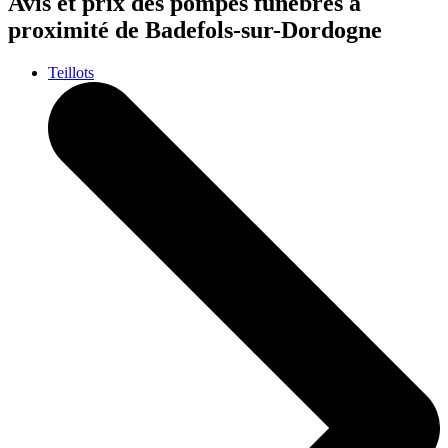
Avis et prix des
pompes funèbres
à
proximité de Badefols-sur-Dordogne
Teillots