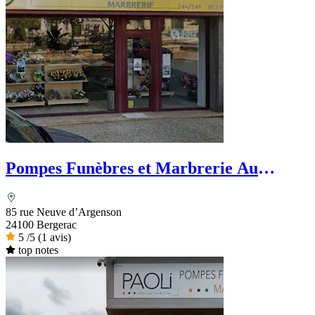
Pompes Funèbres et Marbrerie Au
Camélia -Dignité Funéraire
85 rue Neuve d’Argenson
24100 Bergerac
5
/5
(1 avis)
top notes