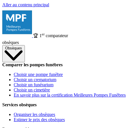
Aller au contenu principal
er
🏆
1
comparateur
obsèques
Obsèques
Comparer les pompes funèbres
Choisir une pompe funèbre
Choisir un crematorium
Choisir un funérarium
Choisir un cimetière
En savoir plus sur la certification Meilleures Pompes Funèbres
Services obsèques
Organiser les obsèques
Estimer le prix des obsèques