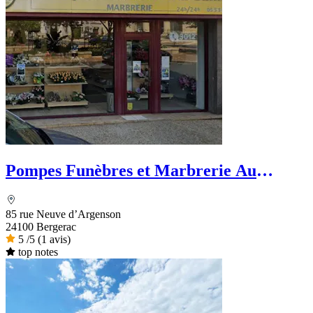
Pompes Funèbres et Marbrerie Au
Camélia -Dignité Funéraire
85 rue Neuve d’Argenson
24100 Bergerac
5
/5
(1 avis)
top notes