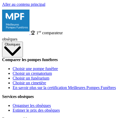
Aller au contenu principal
er
🏆
1
comparateur
obsèques
Obsèques
Comparer les pompes funèbres
Choisir une pompe funèbre
Choisir un crematorium
Choisir un funérarium
Choisir un cimetière
En savoir plus sur la certification Meilleures Pompes Funèbres
Services obsèques
Organiser les obsèques
Estimer le prix des obsèques