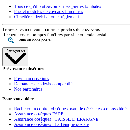
Tous ce qu'il faut savoir sur les pierres tombales
Prix et modèles de caveaux funéraires
Cimetières, législiation et réglement
Trouvez les meilleurs marbriers proches de chez vous
Rechercher des pompes funèbres par ville ou code postal
Prévoyance
Prévoyance obsèques
Prévision obsèques
Demander des devis comparatifs
Nos partenaires
Pour vous aider
Racheter un contrat obsèques avant le décès : est-ce possible ?
Assurance obsèques FAPE
Assurance obsèques : CAISSE D’EPARGNE
Assurance obsèques : La Banque postale