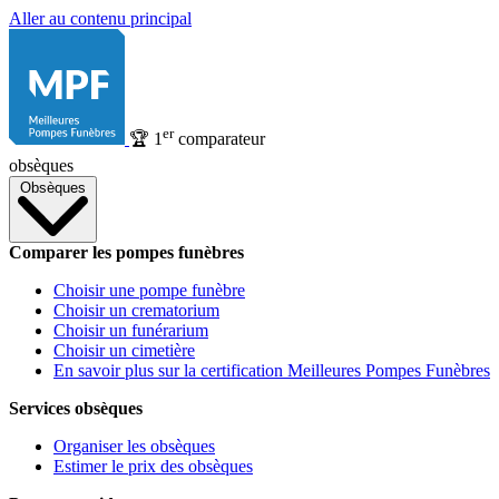
Aller au contenu principal
er
🏆
1
comparateur
obsèques
Obsèques
Comparer les pompes funèbres
Choisir une pompe funèbre
Choisir un crematorium
Choisir un funérarium
Choisir un cimetière
En savoir plus sur la certification Meilleures Pompes Funèbres
Services obsèques
Organiser les obsèques
Estimer le prix des obsèques