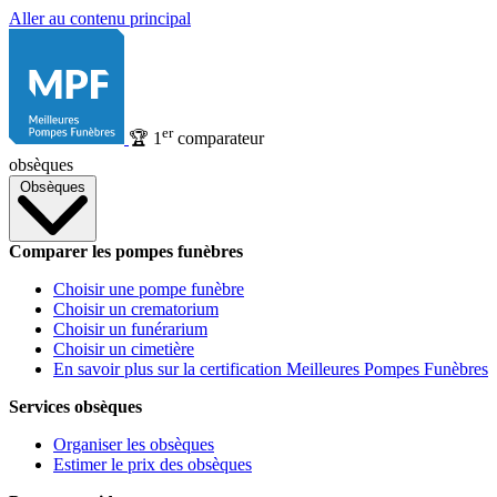
Aller au contenu principal
er
🏆
1
comparateur
obsèques
Obsèques
Comparer les pompes funèbres
Choisir une pompe funèbre
Choisir un crematorium
Choisir un funérarium
Choisir un cimetière
En savoir plus sur la certification Meilleures Pompes Funèbres
Services obsèques
Organiser les obsèques
Estimer le prix des obsèques