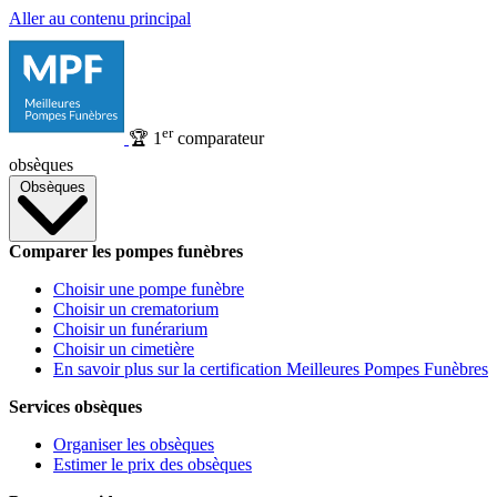
Aller au contenu principal
er
🏆
1
comparateur
obsèques
Obsèques
Comparer les pompes funèbres
Choisir une pompe funèbre
Choisir un crematorium
Choisir un funérarium
Choisir un cimetière
En savoir plus sur la certification Meilleures Pompes Funèbres
Services obsèques
Organiser les obsèques
Estimer le prix des obsèques