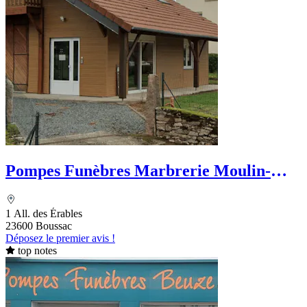
Pompes Funèbres Marbrerie Moulin-
Pose
1 All. des Érables
23600 Boussac
Déposez le premier avis !
top notes