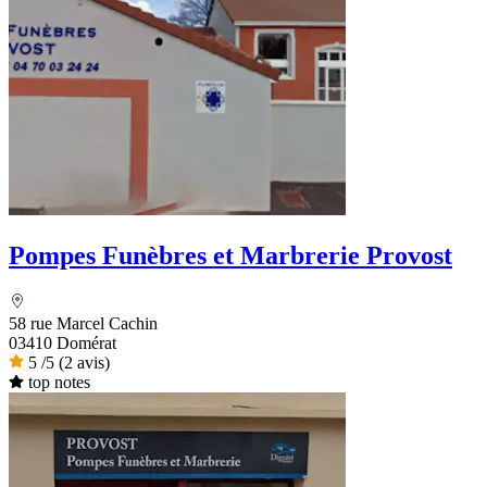
Pompes Funèbres et Marbrerie Provost
58 rue Marcel Cachin
03410 Domérat
5
/5
(2 avis)
top notes