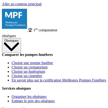
Aller au contenu principal
er
🏆
1
comparateur
obsèques
Obsèques
Comparer les pompes funèbres
Choisir une pompe funèbre
Choisir un crematorium
Choisir un funérarium
Choisir un cimetière
En savoir plus sur la certification Meilleures Pompes Funèbres
Services obsèques
Organiser les obsèques
Estimer le prix des obsèques