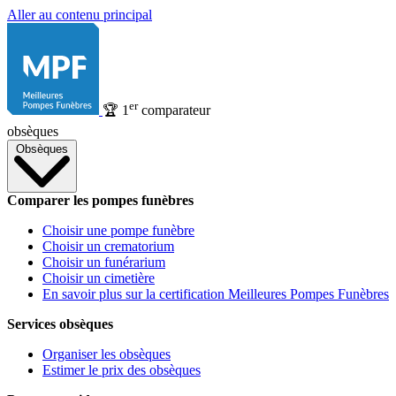
Aller au contenu principal
er
🏆
1
comparateur
obsèques
Obsèques
Comparer les pompes funèbres
Choisir une pompe funèbre
Choisir un crematorium
Choisir un funérarium
Choisir un cimetière
En savoir plus sur la certification Meilleures Pompes Funèbres
Services obsèques
Organiser les obsèques
Estimer le prix des obsèques