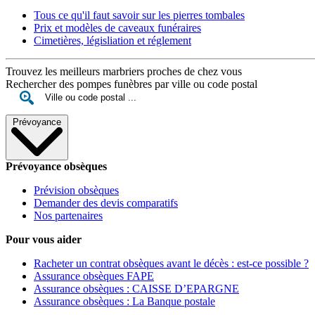
Tous ce qu'il faut savoir sur les pierres tombales
Prix et modèles de caveaux funéraires
Cimetières, législiation et réglement
Trouvez les meilleurs marbriers proches de chez vous
Rechercher des pompes funèbres par ville ou code postal
Prévoyance
Prévoyance obsèques
Prévision obsèques
Demander des devis comparatifs
Nos partenaires
Pour vous aider
Racheter un contrat obsèques avant le décès : est-ce possible ?
Assurance obsèques FAPE
Assurance obsèques : CAISSE D’EPARGNE
Assurance obsèques : La Banque postale