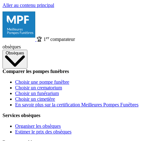
Aller au contenu principal
er
🏆
1
comparateur
obsèques
Obsèques
Comparer les pompes funèbres
Choisir une pompe funèbre
Choisir un crematorium
Choisir un funérarium
Choisir un cimetière
En savoir plus sur la certification Meilleures Pompes Funèbres
Services obsèques
Organiser les obsèques
Estimer le prix des obsèques