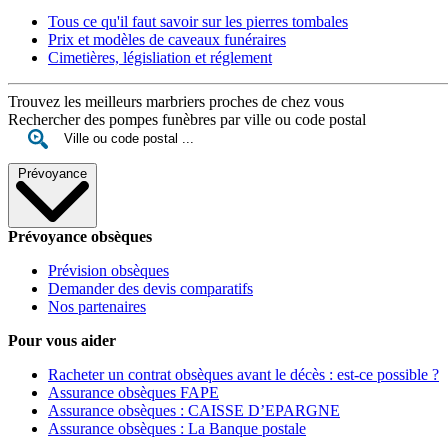
Tous ce qu'il faut savoir sur les pierres tombales
Prix et modèles de caveaux funéraires
Cimetières, législiation et réglement
Trouvez les meilleurs marbriers proches de chez vous
Rechercher des pompes funèbres par ville ou code postal
Prévoyance
Prévoyance obsèques
Prévision obsèques
Demander des devis comparatifs
Nos partenaires
Pour vous aider
Racheter un contrat obsèques avant le décès : est-ce possible ?
Assurance obsèques FAPE
Assurance obsèques : CAISSE D’EPARGNE
Assurance obsèques : La Banque postale