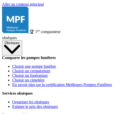
Aller au contenu principal
er
🏆
1
comparateur
obsèques
Obsèques
Comparer les pompes funèbres
Choisir une pompe funèbre
Choisir un crematorium
Choisir un funérarium
Choisir un cimetière
En savoir plus sur la certification Meilleures Pompes Funèbres
Services obsèques
Organiser les obsèques
Estimer le prix des obsèques