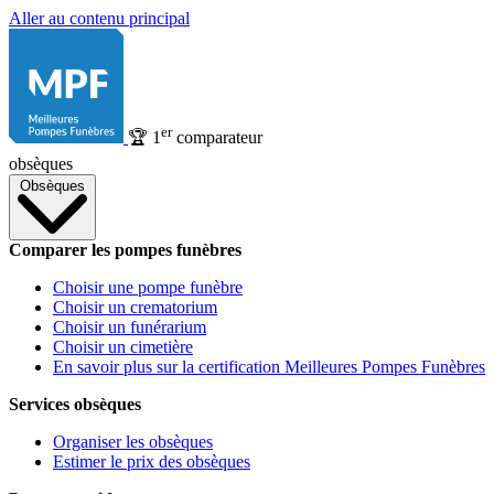
Aller au contenu principal
er
🏆
1
comparateur
obsèques
Obsèques
Comparer les pompes funèbres
Choisir une pompe funèbre
Choisir un crematorium
Choisir un funérarium
Choisir un cimetière
En savoir plus sur la certification Meilleures Pompes Funèbres
Services obsèques
Organiser les obsèques
Estimer le prix des obsèques