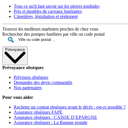
Tous ce qu'il faut savoir sur les pierres tombales
Prix et modèles de caveaux funéraires
Cimetières, législiation et réglement
Trouvez les meilleurs marbriers proches de chez vous
Rechercher des pompes funèbres par ville ou code postal
Prévoyance
Prévoyance obsèques
Prévision obsèques
Demander des devis comparatifs
Nos partenaires
Pour vous aider
Racheter un contrat obsèques avant le décès : est-ce possible ?
Assurance obsèques FAPE
Assurance obsèques : CAISSE D’EPARGNE
Assurance obsèques : La Banque postale