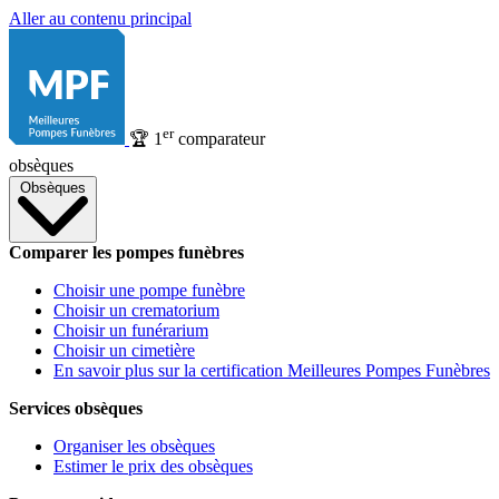
Aller au contenu principal
er
🏆
1
comparateur
obsèques
Obsèques
Comparer les pompes funèbres
Choisir une pompe funèbre
Choisir un crematorium
Choisir un funérarium
Choisir un cimetière
En savoir plus sur la certification Meilleures Pompes Funèbres
Services obsèques
Organiser les obsèques
Estimer le prix des obsèques