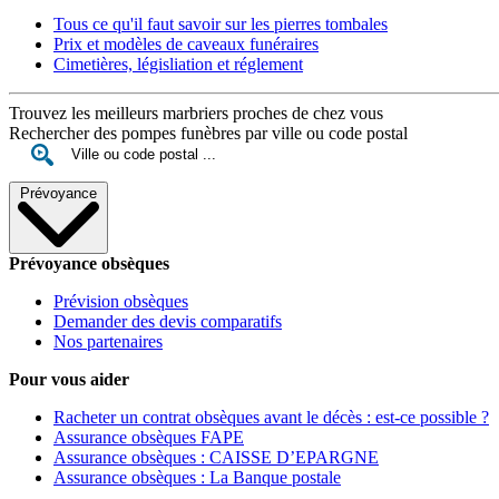
Tous ce qu'il faut savoir sur les pierres tombales
Prix et modèles de caveaux funéraires
Cimetières, législiation et réglement
Trouvez les meilleurs marbriers proches de chez vous
Rechercher des pompes funèbres par ville ou code postal
Prévoyance
Prévoyance obsèques
Prévision obsèques
Demander des devis comparatifs
Nos partenaires
Pour vous aider
Racheter un contrat obsèques avant le décès : est-ce possible ?
Assurance obsèques FAPE
Assurance obsèques : CAISSE D’EPARGNE
Assurance obsèques : La Banque postale