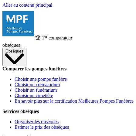
Aller au contenu principal
er
🏆
1
comparateur
obsèques
Obsèques
Comparer les pompes funèbres
Choisir une pompe funèbre
Choisir un crematorium
Choisir un funérarium
Choisir un cimetière
En savoir plus sur la certification Meilleures Pompes Funèbres
Services obsèques
Organiser les obsèques
Estimer le prix des obsèques