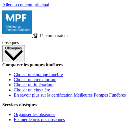
Aller au contenu principal
er
🏆
1
comparateur
obsèques
Obsèques
Comparer les pompes funèbres
Choisir une pompe funèbre
Choisir un crematorium
Choisir un funérarium
Choisir un cimetière
En savoir plus sur la certification Meilleures Pompes Funèbres
Services obsèques
Organiser les obsèques
Estimer le prix des obsèques