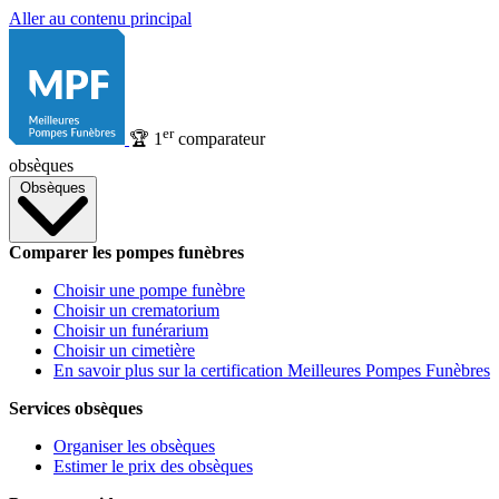
Aller au contenu principal
er
🏆
1
comparateur
obsèques
Obsèques
Comparer les pompes funèbres
Choisir une pompe funèbre
Choisir un crematorium
Choisir un funérarium
Choisir un cimetière
En savoir plus sur la certification Meilleures Pompes Funèbres
Services obsèques
Organiser les obsèques
Estimer le prix des obsèques