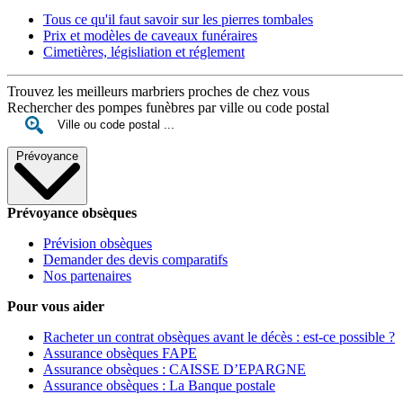
Tous ce qu'il faut savoir sur les pierres tombales
Prix et modèles de caveaux funéraires
Cimetières, législiation et réglement
Trouvez les meilleurs marbriers proches de chez vous
Rechercher des pompes funèbres par ville ou code postal
Prévoyance
Prévoyance obsèques
Prévision obsèques
Demander des devis comparatifs
Nos partenaires
Pour vous aider
Racheter un contrat obsèques avant le décès : est-ce possible ?
Assurance obsèques FAPE
Assurance obsèques : CAISSE D’EPARGNE
Assurance obsèques : La Banque postale