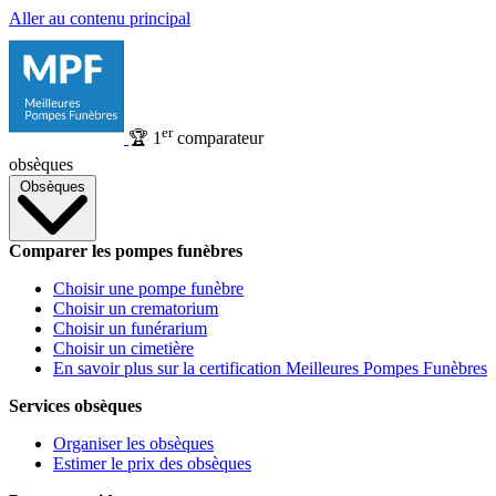
Aller au contenu principal
er
🏆
1
comparateur
obsèques
Obsèques
Comparer les pompes funèbres
Choisir une pompe funèbre
Choisir un crematorium
Choisir un funérarium
Choisir un cimetière
En savoir plus sur la certification Meilleures Pompes Funèbres
Services obsèques
Organiser les obsèques
Estimer le prix des obsèques