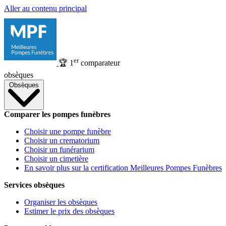
Aller au contenu principal
er
🏆
1
comparateur
obsèques
Obsèques
Comparer les pompes funèbres
Choisir une pompe funèbre
Choisir un crematorium
Choisir un funérarium
Choisir un cimetière
En savoir plus sur la certification Meilleures Pompes Funèbres
Services obsèques
Organiser les obsèques
Estimer le prix des obsèques