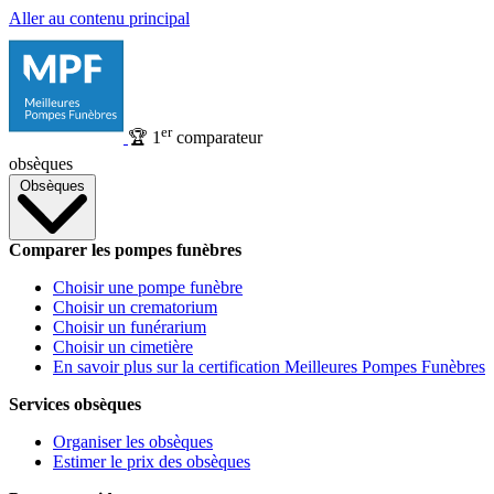
Aller au contenu principal
er
🏆
1
comparateur
obsèques
Obsèques
Comparer les pompes funèbres
Choisir une pompe funèbre
Choisir un crematorium
Choisir un funérarium
Choisir un cimetière
En savoir plus sur la certification Meilleures Pompes Funèbres
Services obsèques
Organiser les obsèques
Estimer le prix des obsèques