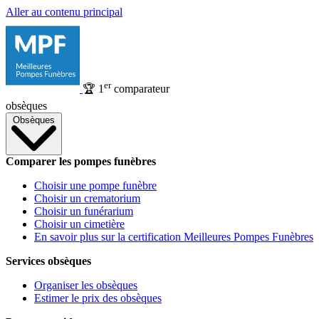
Aller au contenu principal
er
🏆
1
comparateur
obsèques
Obsèques
Comparer les pompes funèbres
Choisir une pompe funèbre
Choisir un crematorium
Choisir un funérarium
Choisir un cimetière
En savoir plus sur la certification Meilleures Pompes Funèbres
Services obsèques
Organiser les obsèques
Estimer le prix des obsèques