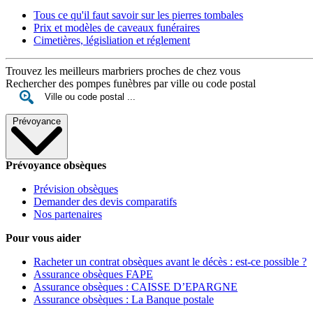
Tous ce qu'il faut savoir sur les pierres tombales
Prix et modèles de caveaux funéraires
Cimetières, législiation et réglement
Trouvez les meilleurs marbriers proches de chez vous
Rechercher des pompes funèbres par ville ou code postal
Prévoyance
Prévoyance obsèques
Prévision obsèques
Demander des devis comparatifs
Nos partenaires
Pour vous aider
Racheter un contrat obsèques avant le décès : est-ce possible ?
Assurance obsèques FAPE
Assurance obsèques : CAISSE D’EPARGNE
Assurance obsèques : La Banque postale