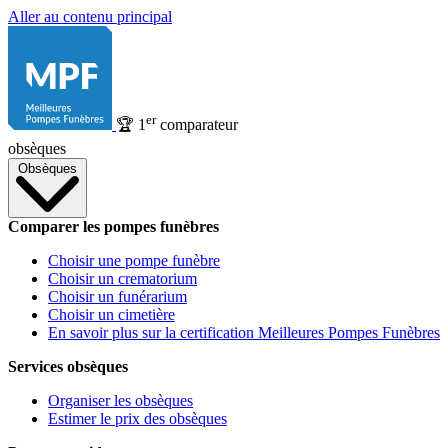
Aller au contenu principal
er
🏆
1
comparateur
obsèques
Obsèques
Comparer les pompes funèbres
Choisir une pompe funèbre
Choisir un crematorium
Choisir un funérarium
Choisir un cimetière
En savoir plus sur la certification Meilleures Pompes Funèbres
Services obsèques
Organiser les obsèques
Estimer le prix des obsèques