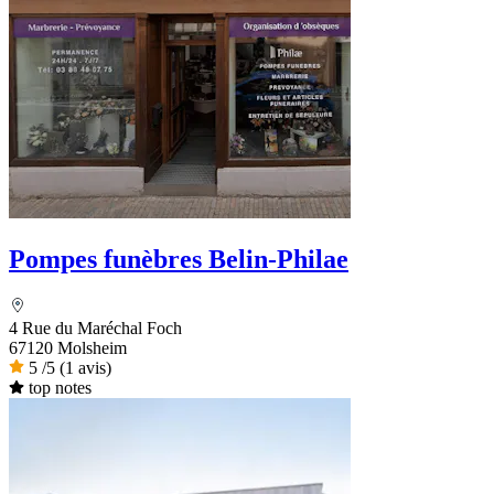
Pompes funèbres Belin-Philae
4 Rue du Maréchal Foch
67120 Molsheim
5
/5
(1 avis)
top notes