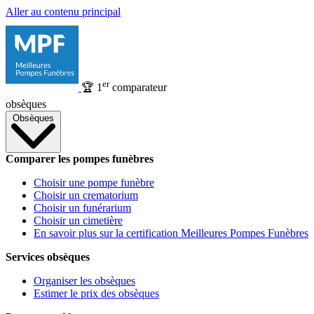
Aller au contenu principal
er
🏆
1
comparateur
obsèques
Obsèques
Comparer les pompes funèbres
Choisir une pompe funèbre
Choisir un crematorium
Choisir un funérarium
Choisir un cimetière
En savoir plus sur la certification Meilleures Pompes Funèbres
Services obsèques
Organiser les obsèques
Estimer le prix des obsèques