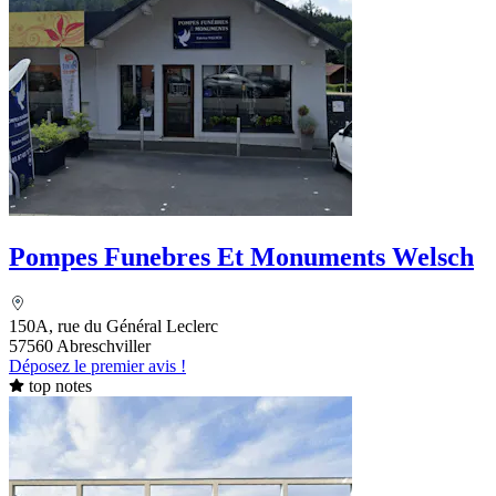
Pompes Funebres Et Monuments Welsch
150A, rue du Général Leclerc
57560 Abreschviller
Déposez le premier avis !
top notes