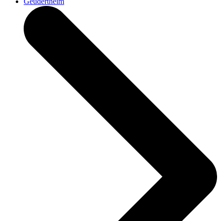
Geudertheim