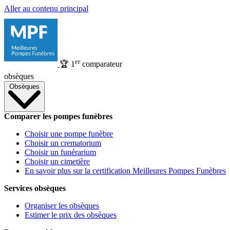
Aller au contenu principal
er
🏆
1
comparateur
obsèques
Obsèques
Comparer les pompes funèbres
Choisir une pompe funèbre
Choisir un crematorium
Choisir un funérarium
Choisir un cimetière
En savoir plus sur la certification Meilleures Pompes Funèbres
Services obsèques
Organiser les obsèques
Estimer le prix des obsèques