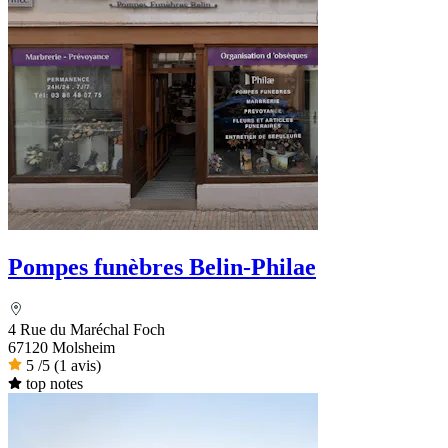
Pompes funèbres Belin-Philae
4 Rue du Maréchal Foch
67120 Molsheim
5
/5
(1 avis)
top notes