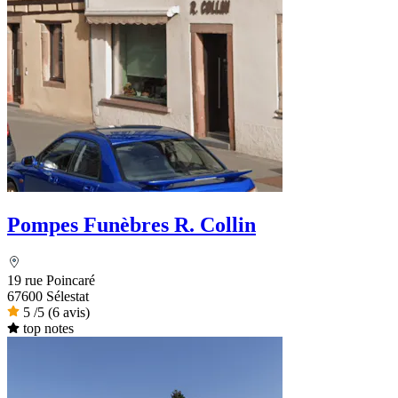
Pompes Funèbres R. Collin
19 rue Poincaré
67600 Sélestat
5
/5
(6 avis)
top notes