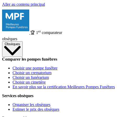
Aller au contenu principal
er
🏆
1
comparateur
obsèques
Obsèques
Comparer les pompes funèbres
Choisir une pompe funèbre
Choisir un crematorium
Choisir un funérarium
Choisir un cimetière
En savoir plus sur la certification Meilleures Pompes Funèbres
Services obsèques
Organiser les obsèques
Estimer le prix des obsèques