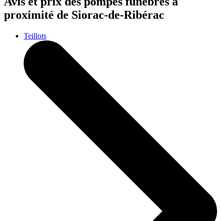
Avis et prix des
pompes funèbres
à
proximité de Siorac-de-Ribérac
Teillots