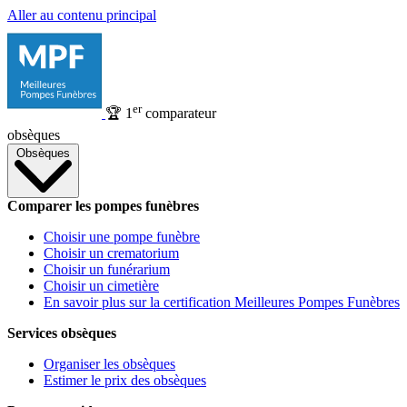
Aller au contenu principal
er
🏆
1
comparateur
obsèques
Obsèques
Comparer les pompes funèbres
Choisir une pompe funèbre
Choisir un crematorium
Choisir un funérarium
Choisir un cimetière
En savoir plus sur la certification Meilleures Pompes Funèbres
Services obsèques
Organiser les obsèques
Estimer le prix des obsèques