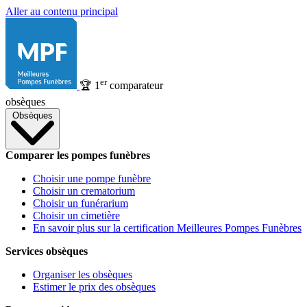
Aller au contenu principal
er
🏆
1
comparateur
obsèques
Obsèques
Comparer les pompes funèbres
Choisir une pompe funèbre
Choisir un crematorium
Choisir un funérarium
Choisir un cimetière
En savoir plus sur la certification Meilleures Pompes Funèbres
Services obsèques
Organiser les obsèques
Estimer le prix des obsèques