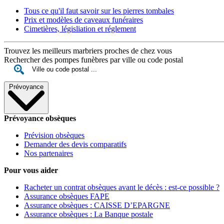
Tous ce qu'il faut savoir sur les pierres tombales
Prix et modèles de caveaux funéraires
Cimetières, législiation et réglement
Trouvez les meilleurs marbriers proches de chez vous
Rechercher des pompes funèbres par ville ou code postal
Prévoyance
Prévoyance obsèques
Prévision obsèques
Demander des devis comparatifs
Nos partenaires
Pour vous aider
Racheter un contrat obsèques avant le décès : est-ce possible ?
Assurance obsèques FAPE
Assurance obsèques : CAISSE D’EPARGNE
Assurance obsèques : La Banque postale