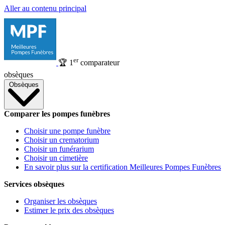
Aller au contenu principal
er
🏆
1
comparateur
obsèques
Obsèques
Comparer les pompes funèbres
Choisir une pompe funèbre
Choisir un crematorium
Choisir un funérarium
Choisir un cimetière
En savoir plus sur la certification Meilleures Pompes Funèbres
Services obsèques
Organiser les obsèques
Estimer le prix des obsèques