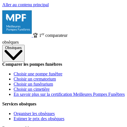
Aller au contenu principal
er
🏆
1
comparateur
obsèques
Obsèques
Comparer les pompes funèbres
Choisir une pompe funèbre
Choisir un crematorium
Choisir un funérarium
Choisir un cimetière
En savoir plus sur la certification Meilleures Pompes Funèbres
Services obsèques
Organiser les obsèques
Estimer le prix des obsèques