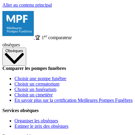
Aller au contenu principal
er
🏆
1
comparateur
obsèques
Obsèques
Comparer les pompes funèbres
Choisir une pompe funèbre
Choisir un crematorium
Choisir un funérarium
Choisir un cimetière
En savoir plus sur la certification Meilleures Pompes Funèbres
Services obsèques
Organiser les obsèques
Estimer le prix des obsèques