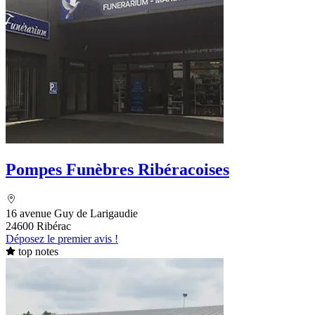
Pompes Funèbres Ribéracoises
16 avenue Guy de Larigaudie
24600 Ribérac
Déposez le premier avis !
top notes