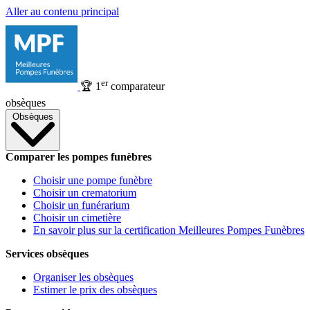
Aller au contenu principal
er
🏆
1
comparateur
obsèques
Obsèques
Comparer les pompes funèbres
Choisir une pompe funèbre
Choisir un crematorium
Choisir un funérarium
Choisir un cimetière
En savoir plus sur la certification Meilleures Pompes Funèbres
Services obsèques
Organiser les obsèques
Estimer le prix des obsèques