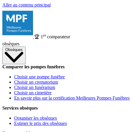
Aller au contenu principal
er
🏆
1
comparateur
obsèques
Obsèques
Comparer les pompes funèbres
Choisir une pompe funèbre
Choisir un crematorium
Choisir un funérarium
Choisir un cimetière
En savoir plus sur la certification Meilleures Pompes Funèbres
Services obsèques
Organiser les obsèques
Estimer le prix des obsèques