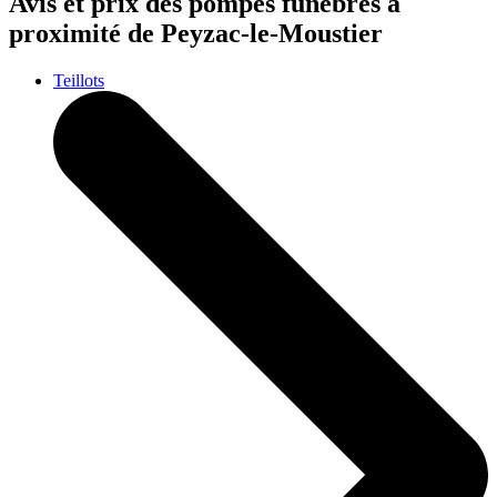
Avis et prix des
pompes funèbres
à
proximité de Peyzac-le-Moustier
Teillots