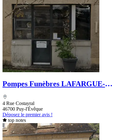
Pompes Funèbres LAFARGUE-
DEFFREIX
4 Rue Costayral
46700 Puy-l'Évêque
Déposez le premier avis !
top notes