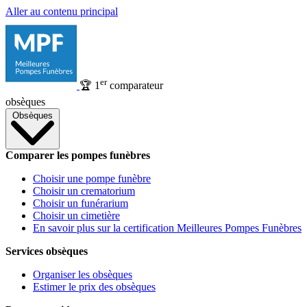
Aller au contenu principal
er
🏆
1
comparateur
obsèques
Obsèques
Comparer les pompes funèbres
Choisir une pompe funèbre
Choisir un crematorium
Choisir un funérarium
Choisir un cimetière
En savoir plus sur la certification Meilleures Pompes Funèbres
Services obsèques
Organiser les obsèques
Estimer le prix des obsèques