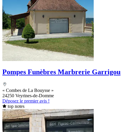
Pompes Funèbres Marbrerie Garrigou
« Combes de La Bouysse »
24250 Veyrines-de-Domme
Déposez le premier avis !
top notes