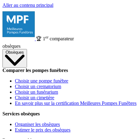
Aller au contenu principal
er
🏆
1
comparateur
obsèques
Obsèques
Comparer les pompes funèbres
Choisir une pompe funèbre
Choisir un crematorium
Choisir un funérarium
Choisir un cimetière
En savoir plus sur la certification Meilleures Pompes Funèbres
Services obsèques
Organiser les obsèques
Estimer le prix des obsèques