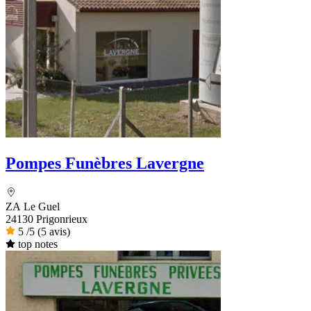
Pompes Funèbres Lavergne
ZA Le Guel
24130 Prigonrieux
5
/5
(5 avis)
top notes