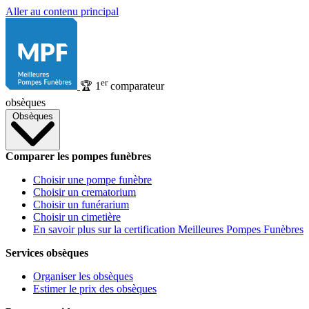
Aller au contenu principal
er
🏆
1
comparateur
obsèques
Obsèques
Comparer les pompes funèbres
Choisir une pompe funèbre
Choisir un crematorium
Choisir un funérarium
Choisir un cimetière
En savoir plus sur la certification Meilleures Pompes Funèbres
Services obsèques
Organiser les obsèques
Estimer le prix des obsèques