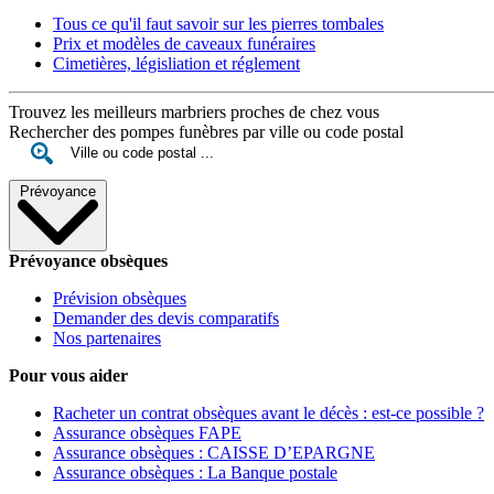
Tous ce qu'il faut savoir sur les pierres tombales
Prix et modèles de caveaux funéraires
Cimetières, législiation et réglement
Trouvez les meilleurs marbriers proches de chez vous
Rechercher des pompes funèbres par ville ou code postal
Prévoyance
Prévoyance obsèques
Prévision obsèques
Demander des devis comparatifs
Nos partenaires
Pour vous aider
Racheter un contrat obsèques avant le décès : est-ce possible ?
Assurance obsèques FAPE
Assurance obsèques : CAISSE D’EPARGNE
Assurance obsèques : La Banque postale