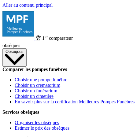
Aller au contenu principal
er
🏆
1
comparateur
obsèques
Obsèques
Comparer les pompes funèbres
Choisir une pompe funèbre
Choisir un crematorium
Choisir un funérarium
Choisir un cimetière
En savoir plus sur la certification Meilleures Pompes Funèbres
Services obsèques
Organiser les obsèques
Estimer le prix des obsèques