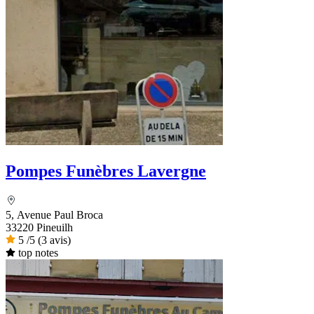
Pompes Funèbres Lavergne
5, Avenue Paul Broca
33220 Pineuilh
5
/5
(3 avis)
top notes