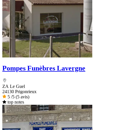
Pompes Funèbres Lavergne
ZA Le Guel
24130 Prigonrieux
5
/5
(5 avis)
top notes