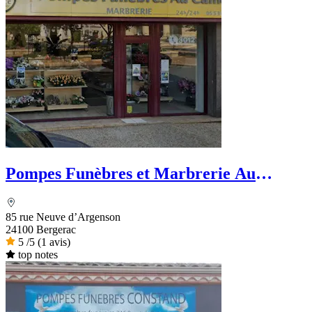
Pompes Funèbres et Marbrerie Au
Camélia -Dignité Funéraire
85 rue Neuve d’Argenson
24100 Bergerac
5
/5
(1 avis)
top notes