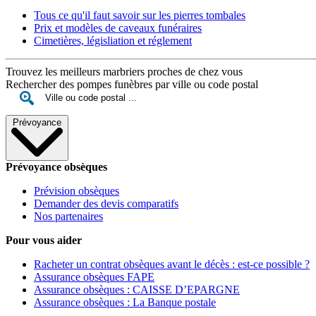
Tous ce qu'il faut savoir sur les pierres tombales
Prix et modèles de caveaux funéraires
Cimetières, législiation et réglement
Trouvez les meilleurs marbriers proches de chez vous
Rechercher des pompes funèbres par ville ou code postal
Prévoyance
Prévoyance obsèques
Prévision obsèques
Demander des devis comparatifs
Nos partenaires
Pour vous aider
Racheter un contrat obsèques avant le décès : est-ce possible ?
Assurance obsèques FAPE
Assurance obsèques : CAISSE D’EPARGNE
Assurance obsèques : La Banque postale