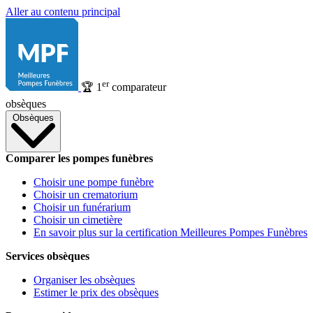
Aller au contenu principal
er
🏆
1
comparateur
obsèques
Obsèques
Comparer les pompes funèbres
Choisir une pompe funèbre
Choisir un crematorium
Choisir un funérarium
Choisir un cimetière
En savoir plus sur la certification Meilleures Pompes Funèbres
Services obsèques
Organiser les obsèques
Estimer le prix des obsèques