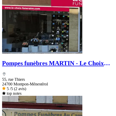
Pompes funèbres MARTIN - Le Choix
Funéraire
55, rue Thiers
24700 Montpon-Ménestérol
5
/5
(2 avis)
top notes