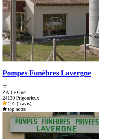
Pompes Funèbres Lavergne
ZA Le Guel
24130 Prigonrieux
5
/5
(5 avis)
top notes