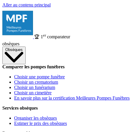
Aller au contenu principal
er
🏆
1
comparateur
obsèques
Obsèques
Comparer les pompes funèbres
Choisir une pompe funèbre
Choisir un crematorium
Choisir un funérarium
Choisir un cimetière
En savoir plus sur la certification Meilleures Pompes Funèbres
Services obsèques
Organiser les obsèques
Estimer le prix des obsèques