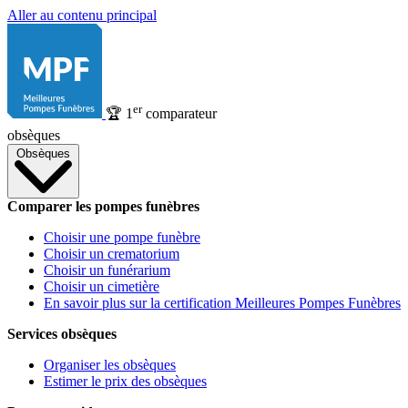
Aller au contenu principal
er
🏆
1
comparateur
obsèques
Obsèques
Comparer les pompes funèbres
Choisir une pompe funèbre
Choisir un crematorium
Choisir un funérarium
Choisir un cimetière
En savoir plus sur la certification Meilleures Pompes Funèbres
Services obsèques
Organiser les obsèques
Estimer le prix des obsèques