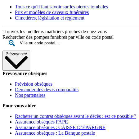
Tous ce qu'il faut savoir sur les pierres tombales
Prix et modèles de caveaux funéraires
Cimetières, législiation et réglement
Trouvez les meilleurs marbriers proches de chez vous
Rechercher des pompes funèbres par ville ou code postal
Prévoyance
Prévoyance obsèques
Prévision obsèques
Demander des devis comparatifs
Nos partenaires
Pour vous aider
Racheter un contrat obsèques avant le décès : est-ce possible ?
Assurance obsèques FAPE
Assurance obsèques : CAISSE D’EPARGNE
Assurance obsèques : La Banque postale