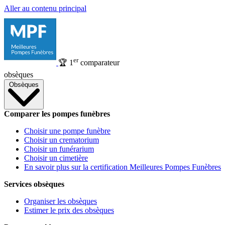
Aller au contenu principal
er
🏆
1
comparateur
obsèques
Obsèques
Comparer les pompes funèbres
Choisir une pompe funèbre
Choisir un crematorium
Choisir un funérarium
Choisir un cimetière
En savoir plus sur la certification Meilleures Pompes Funèbres
Services obsèques
Organiser les obsèques
Estimer le prix des obsèques