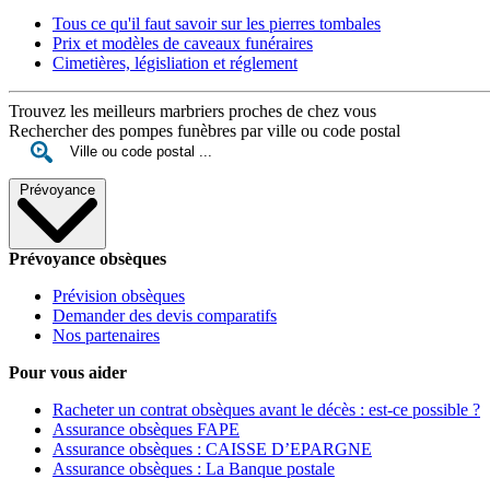
Tous ce qu'il faut savoir sur les pierres tombales
Prix et modèles de caveaux funéraires
Cimetières, législiation et réglement
Trouvez les meilleurs marbriers proches de chez vous
Rechercher des pompes funèbres par ville ou code postal
Prévoyance
Prévoyance obsèques
Prévision obsèques
Demander des devis comparatifs
Nos partenaires
Pour vous aider
Racheter un contrat obsèques avant le décès : est-ce possible ?
Assurance obsèques FAPE
Assurance obsèques : CAISSE D’EPARGNE
Assurance obsèques : La Banque postale