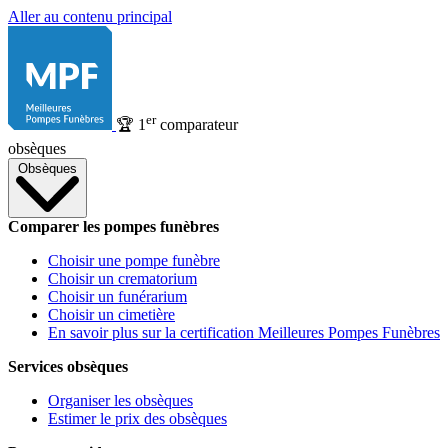
Aller au contenu principal
er
🏆
1
comparateur
obsèques
Obsèques
Comparer les pompes funèbres
Choisir une pompe funèbre
Choisir un crematorium
Choisir un funérarium
Choisir un cimetière
En savoir plus sur la certification Meilleures Pompes Funèbres
Services obsèques
Organiser les obsèques
Estimer le prix des obsèques