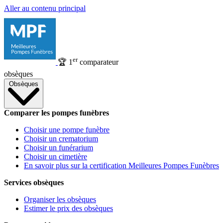
Aller au contenu principal
er
🏆
1
comparateur
obsèques
Obsèques
Comparer les pompes funèbres
Choisir une pompe funèbre
Choisir un crematorium
Choisir un funérarium
Choisir un cimetière
En savoir plus sur la certification Meilleures Pompes Funèbres
Services obsèques
Organiser les obsèques
Estimer le prix des obsèques