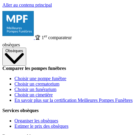
Aller au contenu principal
er
🏆
1
comparateur
obsèques
Obsèques
Comparer les pompes funèbres
Choisir une pompe funèbre
Choisir un crematorium
Choisir un funérarium
Choisir un cimetière
En savoir plus sur la certification Meilleures Pompes Funèbres
Services obsèques
Organiser les obsèques
Estimer le prix des obsèques