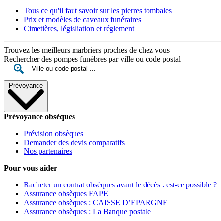
Tous ce qu'il faut savoir sur les pierres tombales
Prix et modèles de caveaux funéraires
Cimetières, législiation et réglement
Trouvez les meilleurs marbriers proches de chez vous
Rechercher des pompes funèbres par ville ou code postal
Prévoyance
Prévoyance obsèques
Prévision obsèques
Demander des devis comparatifs
Nos partenaires
Pour vous aider
Racheter un contrat obsèques avant le décès : est-ce possible ?
Assurance obsèques FAPE
Assurance obsèques : CAISSE D’EPARGNE
Assurance obsèques : La Banque postale