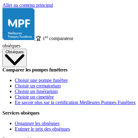
Aller au contenu principal
er
🏆
1
comparateur
obsèques
Obsèques
Comparer les pompes funèbres
Choisir une pompe funèbre
Choisir un crematorium
Choisir un funérarium
Choisir un cimetière
En savoir plus sur la certification Meilleures Pompes Funèbres
Services obsèques
Organiser les obsèques
Estimer le prix des obsèques