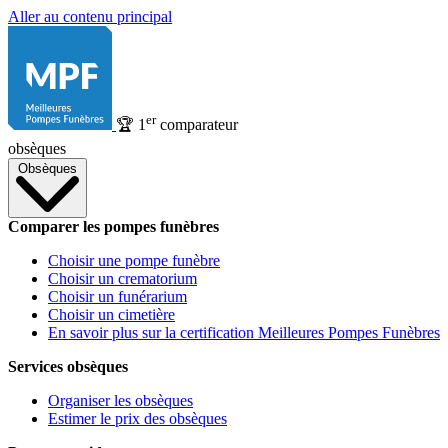
Aller au contenu principal
er
🏆
1
comparateur
obsèques
Obsèques
Comparer les pompes funèbres
Choisir une pompe funèbre
Choisir un crematorium
Choisir un funérarium
Choisir un cimetière
En savoir plus sur la certification Meilleures Pompes Funèbres
Services obsèques
Organiser les obsèques
Estimer le prix des obsèques