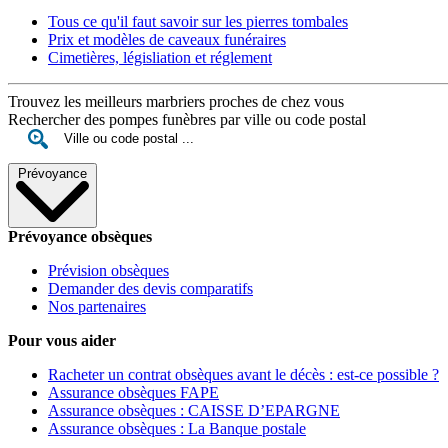
Tous ce qu'il faut savoir sur les pierres tombales
Prix et modèles de caveaux funéraires
Cimetières, législiation et réglement
Trouvez les meilleurs marbriers proches de chez vous
Rechercher des pompes funèbres par ville ou code postal
Prévoyance
Prévoyance obsèques
Prévision obsèques
Demander des devis comparatifs
Nos partenaires
Pour vous aider
Racheter un contrat obsèques avant le décès : est-ce possible ?
Assurance obsèques FAPE
Assurance obsèques : CAISSE D’EPARGNE
Assurance obsèques : La Banque postale