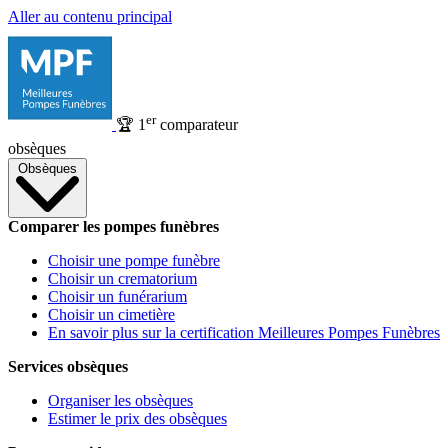
Aller au contenu principal
er
🏆
1
comparateur
obsèques
Obsèques
Comparer les pompes funèbres
Choisir une pompe funèbre
Choisir un crematorium
Choisir un funérarium
Choisir un cimetière
En savoir plus sur la certification Meilleures Pompes Funèbres
Services obsèques
Organiser les obsèques
Estimer le prix des obsèques