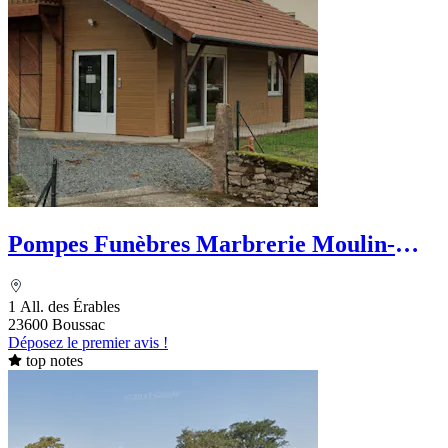
Pompes Funèbres Marbrerie Moulin-
Pose
1 All. des Érables
23600 Boussac
Déposez le premier avis !
top notes