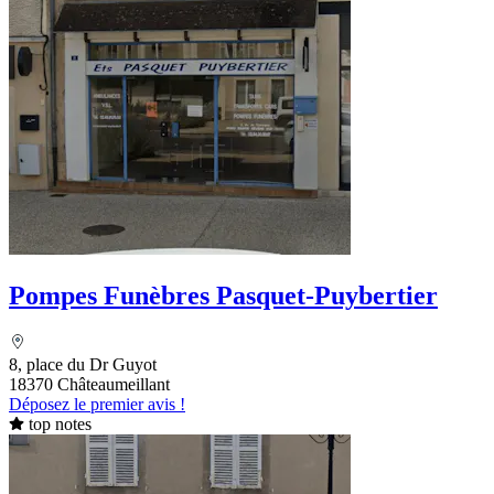
Pompes Funèbres Pasquet-Puybertier
8, place du Dr Guyot
18370 Châteaumeillant
Déposez le premier avis !
top notes