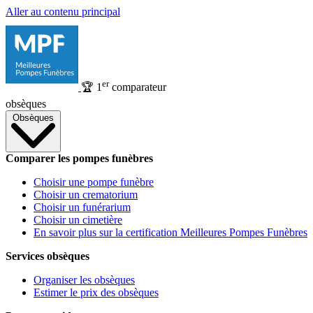
Aller au contenu principal
er
🏆
1
comparateur
obsèques
Obsèques
Comparer les pompes funèbres
Choisir une pompe funèbre
Choisir un crematorium
Choisir un funérarium
Choisir un cimetière
En savoir plus sur la certification Meilleures Pompes Funèbres
Services obsèques
Organiser les obsèques
Estimer le prix des obsèques