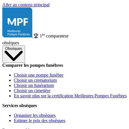
Aller au contenu principal
er
🏆
1
comparateur
obsèques
Obsèques
Comparer les pompes funèbres
Choisir une pompe funèbre
Choisir un crematorium
Choisir un funérarium
Choisir un cimetière
En savoir plus sur la certification Meilleures Pompes Funèbres
Services obsèques
Organiser les obsèques
Estimer le prix des obsèques