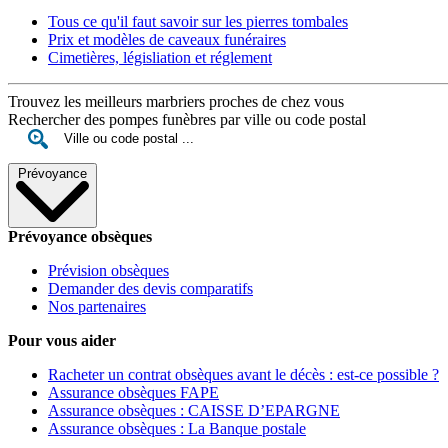
Tous ce qu'il faut savoir sur les pierres tombales
Prix et modèles de caveaux funéraires
Cimetières, législiation et réglement
Trouvez les meilleurs marbriers proches de chez vous
Rechercher des pompes funèbres par ville ou code postal
Prévoyance
Prévoyance obsèques
Prévision obsèques
Demander des devis comparatifs
Nos partenaires
Pour vous aider
Racheter un contrat obsèques avant le décès : est-ce possible ?
Assurance obsèques FAPE
Assurance obsèques : CAISSE D’EPARGNE
Assurance obsèques : La Banque postale