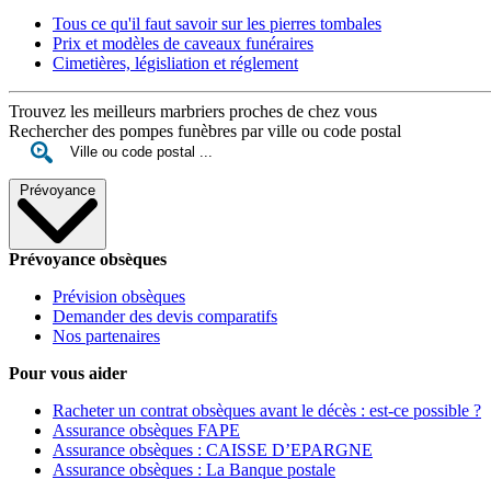
Tous ce qu'il faut savoir sur les pierres tombales
Prix et modèles de caveaux funéraires
Cimetières, législiation et réglement
Trouvez les meilleurs marbriers proches de chez vous
Rechercher des pompes funèbres par ville ou code postal
Prévoyance
Prévoyance obsèques
Prévision obsèques
Demander des devis comparatifs
Nos partenaires
Pour vous aider
Racheter un contrat obsèques avant le décès : est-ce possible ?
Assurance obsèques FAPE
Assurance obsèques : CAISSE D’EPARGNE
Assurance obsèques : La Banque postale