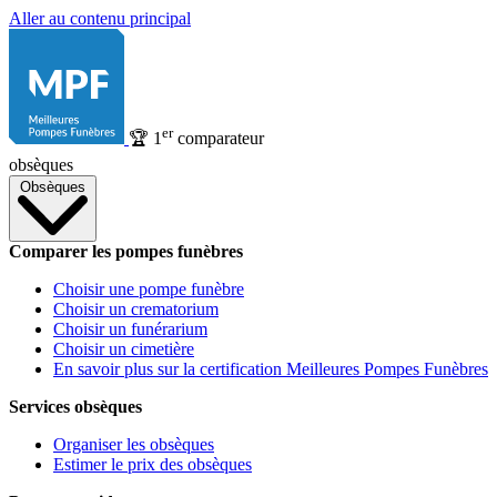
Aller au contenu principal
er
🏆
1
comparateur
obsèques
Obsèques
Comparer les pompes funèbres
Choisir une pompe funèbre
Choisir un crematorium
Choisir un funérarium
Choisir un cimetière
En savoir plus sur la certification Meilleures Pompes Funèbres
Services obsèques
Organiser les obsèques
Estimer le prix des obsèques