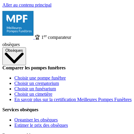
Aller au contenu principal
er
🏆
1
comparateur
obsèques
Obsèques
Comparer les pompes funèbres
Choisir une pompe funèbre
Choisir un crematorium
Choisir un funérarium
Choisir un cimetière
En savoir plus sur la certification Meilleures Pompes Funèbres
Services obsèques
Organiser les obsèques
Estimer le prix des obsèques