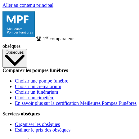
Aller au contenu principal
er
🏆
1
comparateur
obsèques
Obsèques
Comparer les pompes funèbres
Choisir une pompe funèbre
Choisir un crematorium
Choisir un funérarium
Choisir un cimetière
En savoir plus sur la certification Meilleures Pompes Funèbres
Services obsèques
Organiser les obsèques
Estimer le prix des obsèques