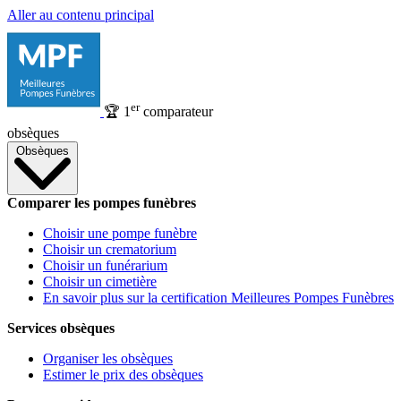
Aller au contenu principal
er
🏆
1
comparateur
obsèques
Obsèques
Comparer les pompes funèbres
Choisir une pompe funèbre
Choisir un crematorium
Choisir un funérarium
Choisir un cimetière
En savoir plus sur la certification Meilleures Pompes Funèbres
Services obsèques
Organiser les obsèques
Estimer le prix des obsèques