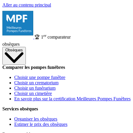
Aller au contenu principal
er
🏆
1
comparateur
obsèques
Obsèques
Comparer les pompes funèbres
Choisir une pompe funèbre
Choisir un crematorium
Choisir un funérarium
Choisir un cimetière
En savoir plus sur la certification Meilleures Pompes Funèbres
Services obsèques
Organiser les obsèques
Estimer le prix des obsèques